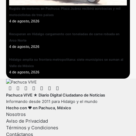
Rugido de motores en Pachuca: Plaza Juárez recibirá acrobacias y mil
motociclistas de tres países
4 de agosto, 2026
Recuperan en Hidalgo cargamento con toneladas de carne robada en
Arco Norte
4 de agosto, 2026
Hidalgo amplía su frontera metropolitana: siete municipios se suman al
Valle de México
4 de agosto, 2026
Pachuca VIVE ★ Diario Digital Ciudadano de Noticias
Informando desde 2011 para Hidalgo y el mundo
Hecho con ♥ en Pachuca, México
Nosotros
Aviso de Privacidad
Términos y Condiciones
Contáctanos