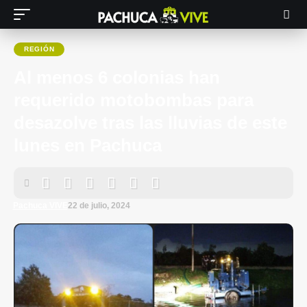
REGIÓN
Al menos 6 colonias han
requerido motobombas para
desazolve tras las lluvias de este
lunes en Pachuca
Pachuca VIVE
22 de julio, 2024