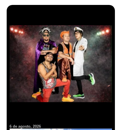
Más en Pachuca VIVE
Ritmo, humor y libros: Insulini & Los Espanta Suegras harán
vibrar el Parque Cultural en la FILIJ
6 de agosto, 2026