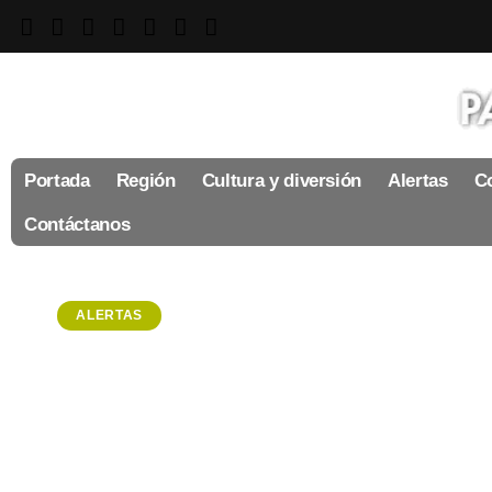
Portada
Región
Cultura y diversión
Alertas
Co
Contáctanos
ALERTAS
Alerta Amber: piden 
Mariangel, reportad
en Mineral de la Ref