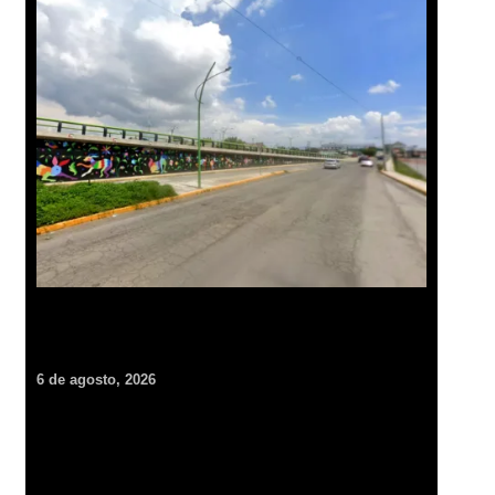
Cambiarán pavimento por concreto hidráulico en lateral del
bulevar Felipe Ángeles; cerrarán por 45 días
6 de agosto, 2026
Un rescate inédito en Pachuca: concluye rehabilitación de cría
de mono en peligro de extinción