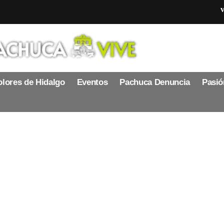
v
lores de Hidalgo
Eventos
Pachuca Denuncia
Pasió
ayuda para localizar a
a como desaparecida
orma