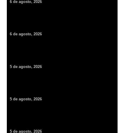
6 de agosto, 2026
¡Guardianas de vida! Darán histórico homenaje a más de mil
500 parteras tradicionales en Hidalgo
6 de agosto, 2026
Hidalgo se suma a la histórica cruzada verde convocada por
Claudia Sheinbaum para plantar millones de árboles
5 de agosto, 2026
Tragedia en el centro de Pachuca: hombre fallece tras
desvanecerse en plena vía pública
5 de agosto, 2026
Golpe al narcomenudeo en San Agustín Tlaxiaca: detienen a
mujer con dosis de sustancias ilícitas
5 de agosto, 2026