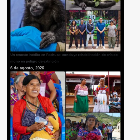
Un rescate inédito en Pachuca: concluye rehabilitación de cría de
mono en peligro de extinción
6 de agosto, 2026