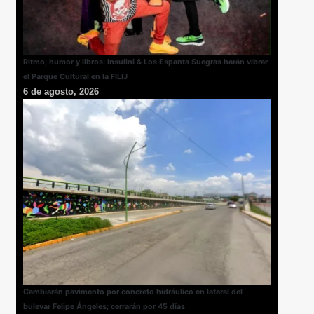
Ritmo, humor y libros: Insulini & Los Espanta Suegras harán vibrar
el Parque Cultural en la FILIJ
6 de agosto, 2026
Cambiarán pavimento por concreto hidráulico en lateral del
bulevar Felipe Ángeles; cerrarán por 45 días