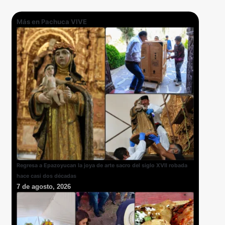
Más en Pachuca VIVE
Regresa a Epazoyucan la joya de arte sacro del siglo XVII robada
hace casi dos décadas
7 de agosto, 2026