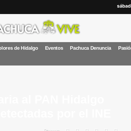
sábad
lores de Hidalgo
Eventos
Pachuca Denuncia
Pasió
aria al PAN Hidalgo
detectadas por el INE