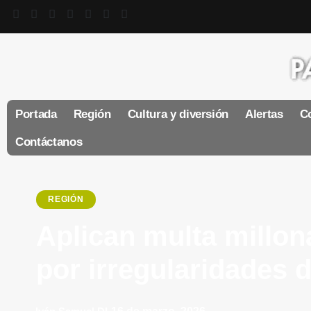
Portada
Región
Cultura y diversión
Alertas
Co
Contáctanos
REGIÓN
Aplican multa millon
por irregularidades 
16 de marzo, 2026