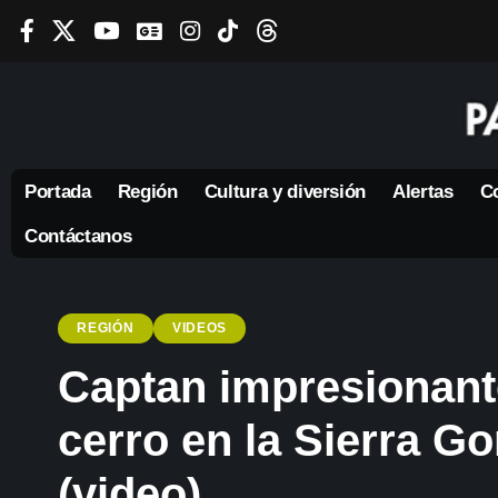
Portada
Región
Cultura y diversión
Alertas
Co
Contáctanos
REGIÓN
VIDEOS
Captan impresionant
cerro en la Sierra G
(video)