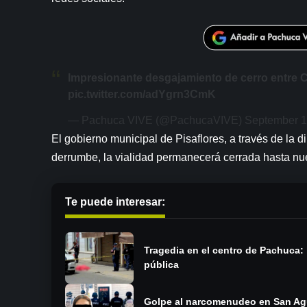
Impresionante desgajamiento de cerro entre 
pic.twitter.com/adYgrn3CmK
— Pachuca VIVE (@PachucaVIVE)
September 1
El gobierno municipal de Pisaflores, a través de la d
derrumbe, la vialidad permanecerá cerrada hasta nu
Te puede interesar:
Tragedia en el centro de Pachuca:
pública
Golpe al narcomenudeo en San Agu