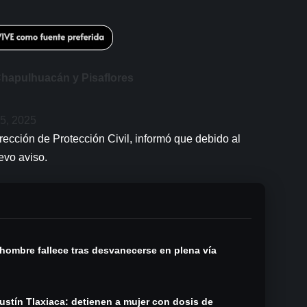
Chapulhuacán y Pisaflores
5, 2025
irección de Protección Civil, informó que debido al
evo aviso.
 hombre fallece tras desvanecerse en plena vía
stín Tlaxiaca: detienen a mujer con dosis de