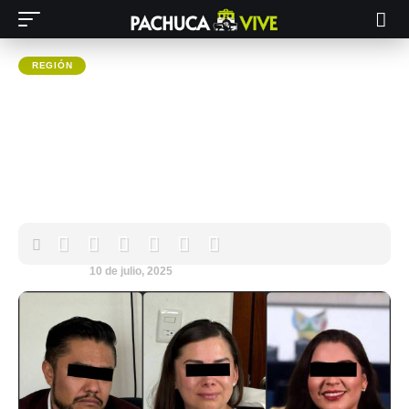
REGIÓN
Caso Zimapán: vinculan a
proceso a tres personas, incluida
una diputada, por abuso contra
menores
Pachuca VIVE
10 de julio, 2025