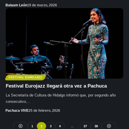
Balaam León
19 de marzo, 2026
FESTIVAL EUROJAZZ
Festival Eurojazz llegará otra vez a Pachuca
La Secretaría de Cultura de Hidalgo informó que, por segundo año
consecutivo,…
Pachuca VIVE
25 de febrero, 2026
1
2
3
4
…
37
38