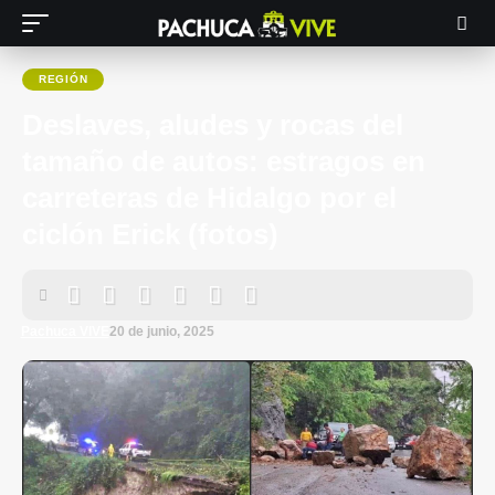
REGIÓN
Deslaves, aludes y rocas del
tamaño de autos: estragos en
carreteras de Hidalgo por el
ciclón Erick (fotos)
Pachuca VIVE
20 de junio, 2025