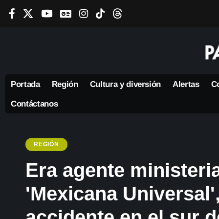
Portada
Región
Cultura y diversión
Alertas
Co
Contáctanos
REGIÓN
Era agente ministeria
'Mexicana Universal',
accidente en el sur 