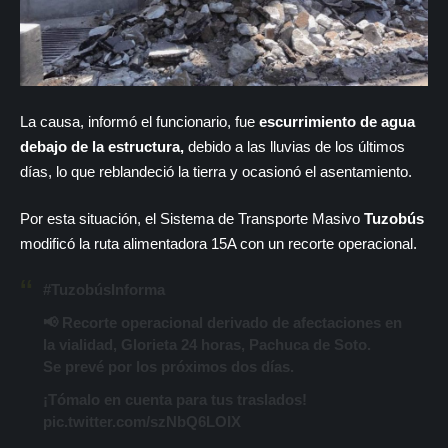
La causa, informó el funcionario, fue
escurrimiento de agua
debajo de la estructura,
debido a las lluvias de los últimos
días, lo que reblandeció la tierra y ocasionó el asentamiento.
Por esta situación, el Sistema de Transporte Masivo
Tuzobús
modificó la ruta alimentadora 15A con un recorte operacional.
#TuzobúsInforma
📢 Recorte operacional derivado de afectaciones en
la vialidad, Glorieta 24 horas, Pachuca de Soto.
Se prevé por los próximos dos días.
¡Tómalo en cuenta para tus traslados!
pic.twitter.com/szNbQ6LOIX