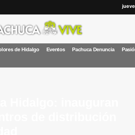
jueve
lores de Hidalgo
Eventos
Pachuca Denuncia
Pasió
a Hidalgo: inauguran
ntros de distribución
idad