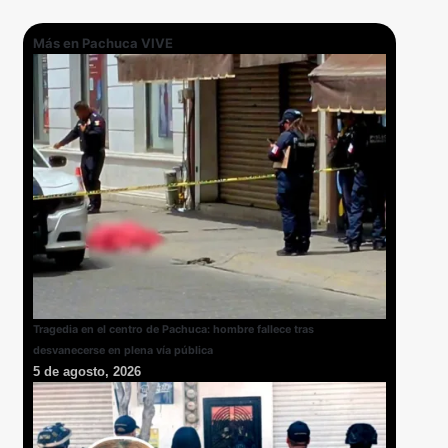
Más en Pachuca VIVE
Tragedia en el centro de Pachuca: hombre fallece tras
desvanecerse en plena vía pública
5 de agosto, 2026