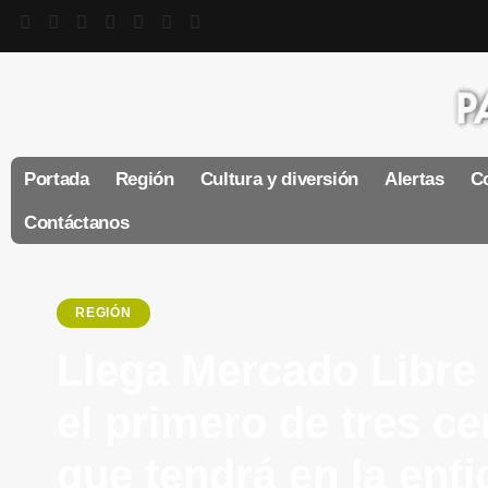
Portada
Región
Cultura y diversión
Alertas
Co
Contáctanos
REGIÓN
Llega Mercado Libre 
el primero de tres ce
que tendrá en la ent