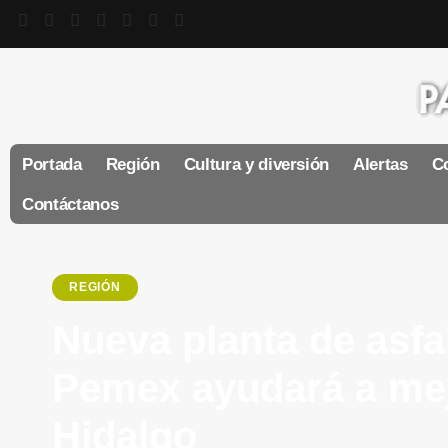
Portada
Región
Cultura y diversión
Alertas
Co
Contáctanos
REGIÓN
Nueva planta de asfa
Pemex ayudará a mej
Hidalgo