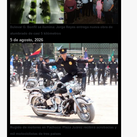
Bulevar G. Bonfil se ilumina: Jorge Reyes entrega nueva obra de
alumbrado de casi 5 kilómetros
5 de agosto, 2026
Rugido de motores en Pachuca: Plaza Juárez recibirá acrobacias y
mil motociclistas de tres países