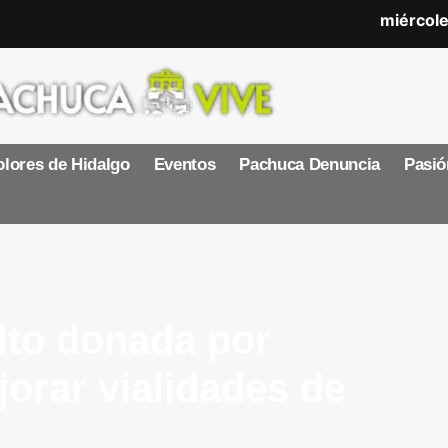
miércole
lores de Hidalgo
Eventos
Pachuca Denuncia
Pasió
lto donada por
orar vialidades de