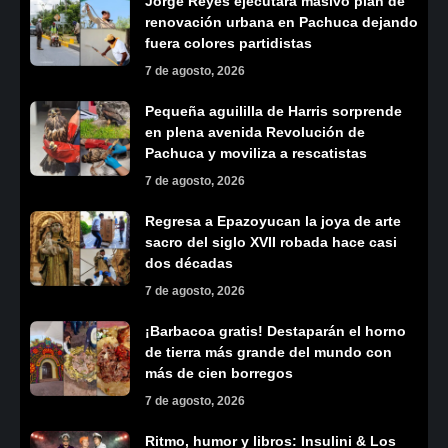
Jorge Reyes ejecutará masivo plan de
renovación urbana en Pachuca dejando
fuera colores partidistas
7 de agosto, 2026
Pequeña aguililla de Harris sorprende
en plena avenida Revolución de
Pachuca y moviliza a rescatistas
7 de agosto, 2026
Regresa a Epazoyucan la joya de arte
sacro del siglo XVII robada hace casi
dos décadas
7 de agosto, 2026
¡Barbacoa gratis! Destaparán el horno
de tierra más grande del mundo con
más de cien borregos
7 de agosto, 2026
Ritmo, humor y libros: Insulini & Los