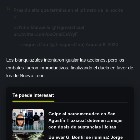
Presión alta que termina en el primero de la noche
⚡
El Niño Maravilla
@TigresOficial
pic.twitter.com/oxOm9EsWyF
— Leagues Cup (@LeaguesCup)
August 9, 2024
Los blanquiazules intentaron igualar las acciones, pero los
embates fueron improductivos, finalizando el duelo en favor de
los de Nuevo León.
Te puede interesar:
Golpe al narcomenudeo en San
Agustín Tlaxiaca: detienen a mujer
con dosis de sustancias ilícitas
Bulevar G. Bonfil se ilumina: Jorge