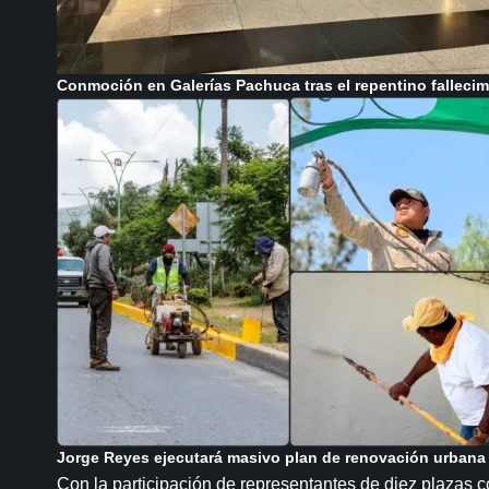
Conmoción en Galerías Pachuca tras el repentino fallecim
Jorge Reyes ejecutará masivo plan de renovación urbana 
Con la participación de representantes de diez plazas c