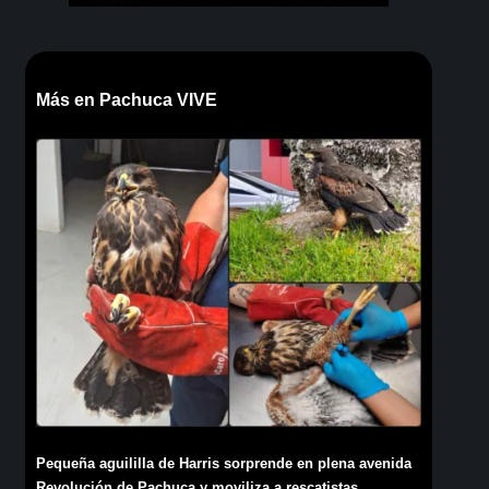
Más en Pachuca VIVE
Pequeña aguililla de Harris sorprende en plena avenida
Revolución de Pachuca y moviliza a rescatistas