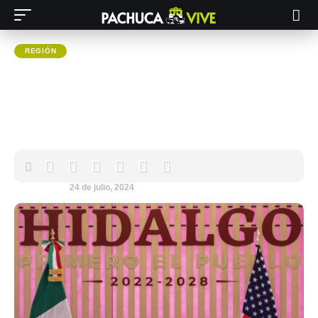
REGIÓN
Se reunen el gobernador de
Hidalgo y el embajador de EU; de
esto hablaron
Pachuca VIVE
24 de julio, 2024