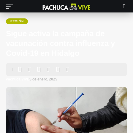
REGIÓN
Sigue activa la campaña de
vacunación contra influenza y
Covid-19 en Hidalgo
Pachuca VIVE
5 de enero, 2025