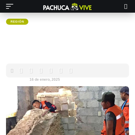
REGIÓN
Visita inesperada: gran roca
impacta contra una vivienda en
Metztitlán
Pachuca VIVE
16 de enero, 2025