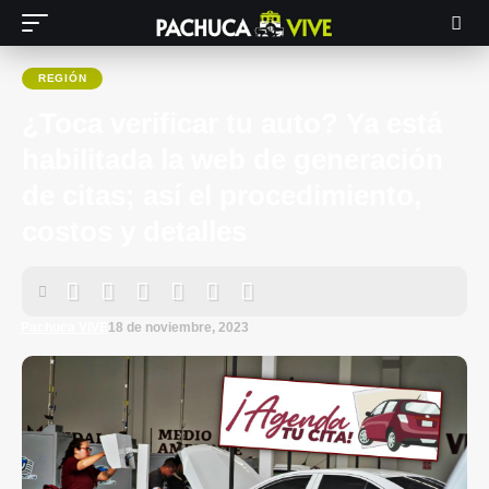
REGIÓN
¿Toca verificar tu auto? Ya está
habilitada la web de generación
de citas; así el procedimiento,
costos y detalles
Pachuca VIVE
18 de noviembre, 2023