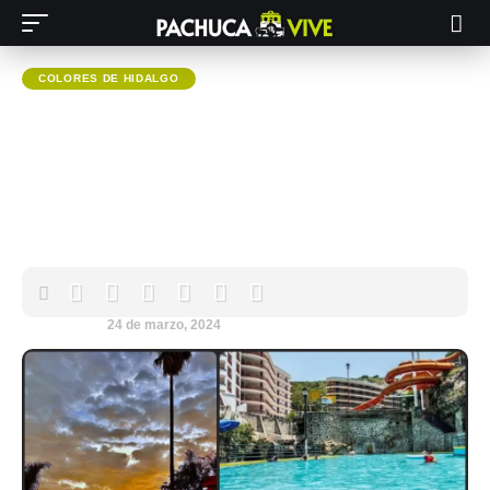
COLORES DE HIDALGO
¡A nadar! Disfruta estas
vacaciones los balnearios de
Atotonilco El Grande; checa
estas 3 opciones
Pachuca VIVE
24 de marzo, 2024