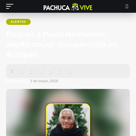
ALERTAS
Buscan a Paula Hernández,
adulta mayor desaparecida en
Actopan
Pachuca VIVE
3 de mayo, 2026