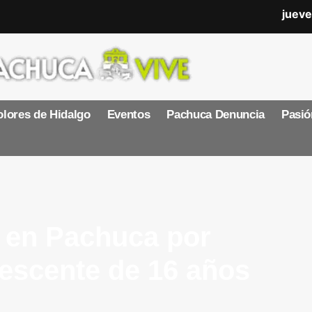
jueve
lores de Hidalgo
Eventos
Pachuca Denuncia
Pasió
 en Pachuca por
lescente de 16 años