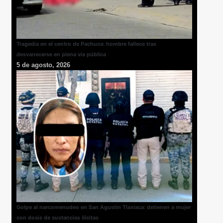
Tragedia en el centro de Pachuca: hombre fallece tras
desvanecerse en plena vía pública
5 de agosto, 2026
Golpe al narcomenudeo en San Agustín Tlaxiaca: detienen a mujer
con dosis de sustancias ilícitas