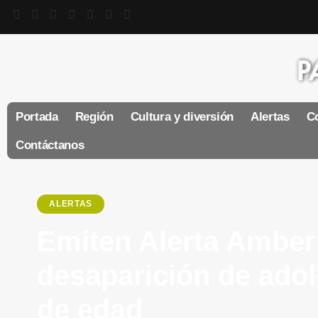
Portada
Región
Cultura y diversión
Alertas
Co
Contáctanos
ALERTAS
Emiten Alerta Amber
desaparición de ado
de edad