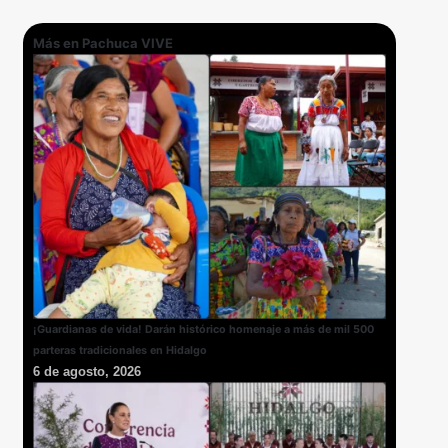
Más en Pachuca VIVE
¡Guardianas de vida! Darán histórico homenaje a más de mil 500
parteras tradicionales en Hidalgo
6 de agosto, 2026