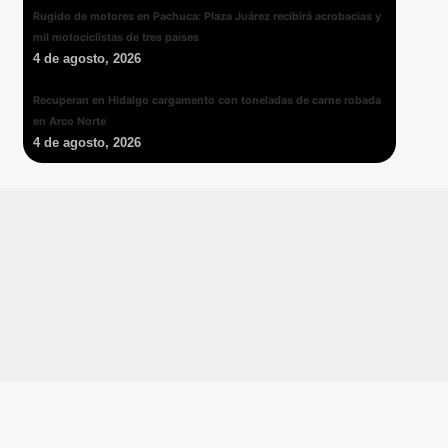
Rugido de motores en Pachuca: Plaza Juárez recibirá acrobacias y
mil motociclistas de tres países
4 de agosto, 2026
Recuperan en Hidalgo cargamento con toneladas de carne robada
en Arco Norte
4 de agosto, 2026