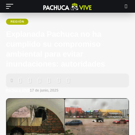
REGIÓN
Explanada Pachuca no ha
cumplido su compromiso
ambiental para evitar
inundaciones: autoridades
Pachuca VIVE
17 de junio, 2025