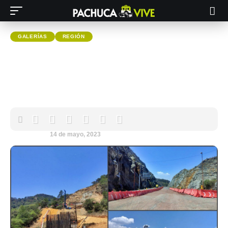
GALERÍAS
REGIÓN
#Galería: Así van los avances de
la autopista Real del Monte -
Huasca
Pachuca VIVE
14 de mayo, 2023