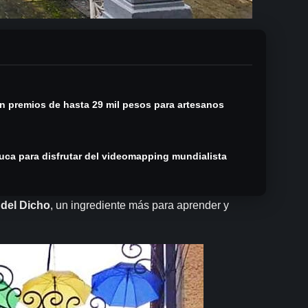
on premios de hasta 29 mil pesos para artesanos
huca para disfrutar del videomapping mundialista
 del Dicho
, un ingrediente más para aprender y