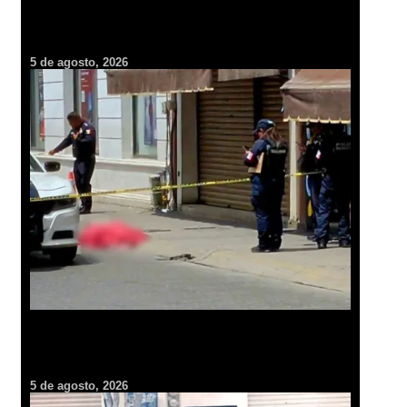
Hidalgo se suma a la histórica cruzada verde convocada por
Claudia Sheinbaum para plantar millones de árboles
5 de agosto, 2026
Tragedia en el centro de Pachuca: hombre fallece tras
desvanecerse en plena vía pública
5 de agosto, 2026