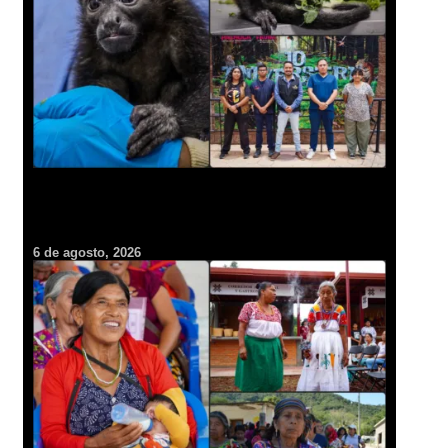
Un rescate inédito en Pachuca: concluye rehabilitación de cría
de mono en peligro de extinción
6 de agosto, 2026