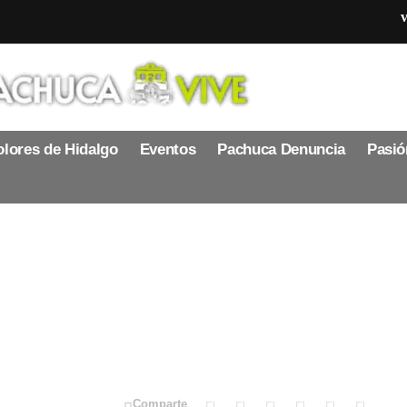
v
lores de Hidalgo
Eventos
Pachuca Denuncia
Pasió
e edad fue sustraída
 para encontrarla
Comparte