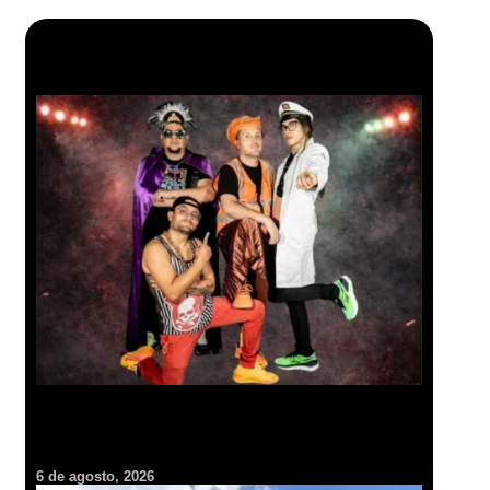
Más en Pachuca VIVE
Ritmo, humor y libros: Insulini & Los Espanta Suegras harán
vibrar el Parque Cultural en la FILIJ
6 de agosto, 2026