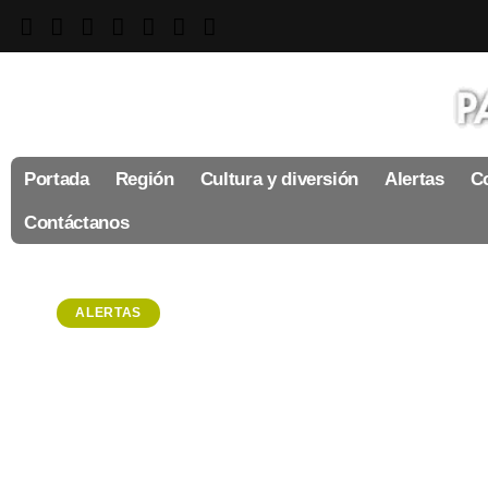
Portada
Región
Cultura y diversión
Alertas
Co
Contáctanos
ALERTAS
Pequeña de 3 años d
en Apan; piden ayuda
29 de enero, 2024