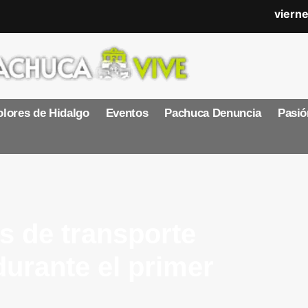
viern
lores de Hidalgo
Eventos
Pachuca Denuncia
Pasió
s de transporte
urante el primer