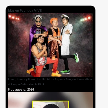
Más en Pachuca VIVE
Ritmo, humor y libros: Insulini & Los Espanta Suegras harán vibrar
el Parque Cultural en la FILIJ
6 de agosto, 2026