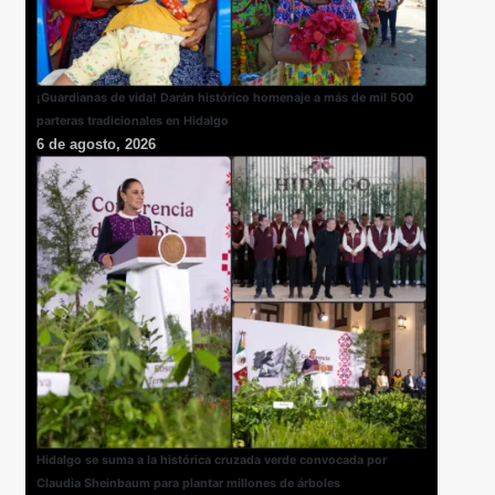
¡Guardianas de vida! Darán histórico homenaje a más de mil 500
parteras tradicionales en Hidalgo
6 de agosto, 2026
Hidalgo se suma a la histórica cruzada verde convocada por
Claudia Sheinbaum para plantar millones de árboles