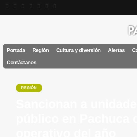
Portada
Región
Cultura y diversión
Alertas
Co
Contáctanos
REGIÓN
Sancionan a unidade
público en Pachuca d
operativo del año